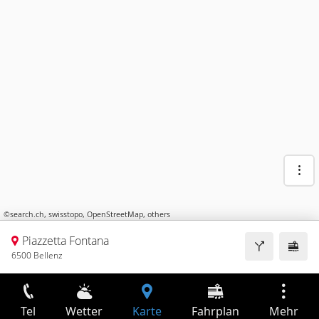
©
search.ch
,
swisstopo
,
OpenStreetMap
,
others
Piazzetta Fontana
6500 Bellenz
Tel
Wetter
Karte
Fahrplan
Mehr