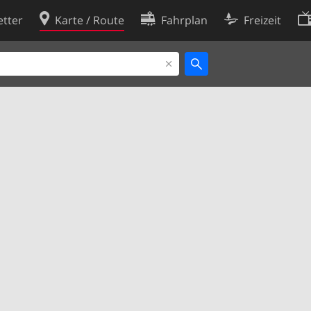
tter
Karte / Route
Fahrplan
Freizeit
Cookie-Richtlinie
ingungen
Cookie-Einstellungen
rklärung
Entwickler