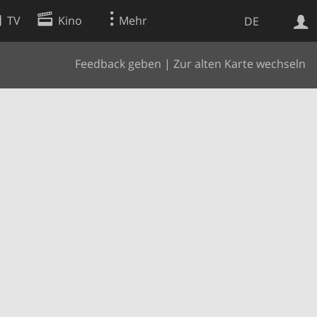
TV
Kino
Mehr
DE
Feedback geben
|
Zur alten Karte wechseln
Websuche
Apps