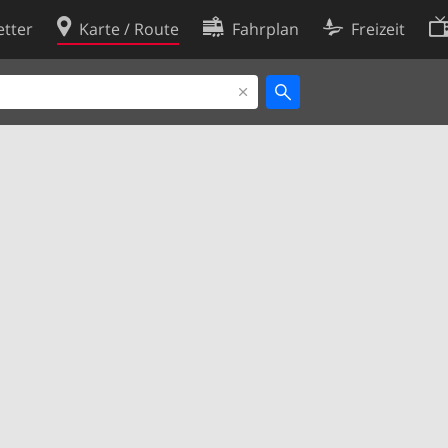
tter
Karte / Route
Fahrplan
Freizeit
Cookie-Richtlinie
ingungen
Cookie-Einstellungen
rklärung
Entwickler