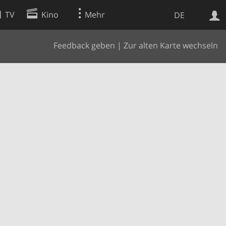
TV
Kino
Mehr
DE
Feedback geben
|
Zur alten Karte wechseln
Websuche
Apps