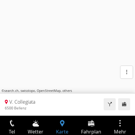
©
search.ch
,
swisstopo
,
OpenStreetMap
,
others
V. Collegiata
6500 Bellenz
Tel
Wetter
Karte
Fahrplan
Mehr