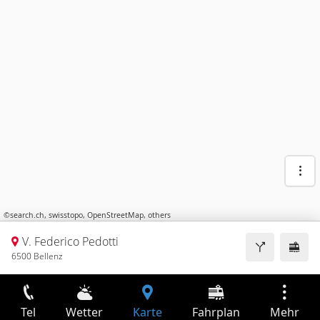
©
search.ch
,
swisstopo
,
OpenStreetMap
,
others
V. Federico Pedotti
6500 Bellenz
Tel
Wetter
Karte
Fahrplan
Mehr