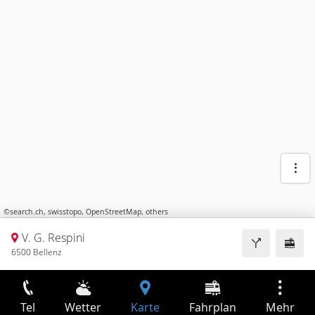
©
search.ch
,
swisstopo
,
OpenStreetMap
,
others
V. G. Respini
6500 Bellenz
Tel
Wetter
Karte
Fahrplan
Mehr