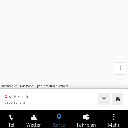
©
search.ch
,
swisstopo
,
OpenStreetMap
,
others
V. Pedotti
6500 Bellenz
Tel
Wetter
Karte
Fahrplan
Mehr