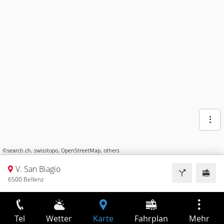
©
search.ch
,
swisstopo
,
OpenStreetMap
,
others
V. San Biagio
6500 Bellenz
Tel
Wetter
Karte
Fahrplan
Mehr