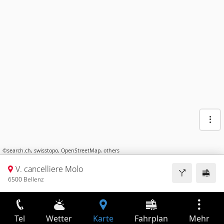
©
search.ch
,
swisstopo
,
OpenStreetMap
,
others
V. cancelliere Molo
6500 Bellenz
Tel
Wetter
Karte
Fahrplan
Mehr