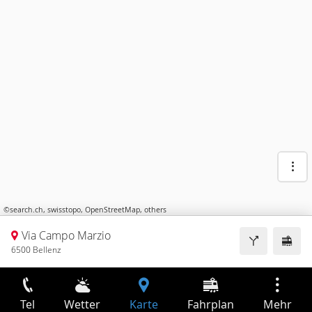
©
search.ch
,
swisstopo
,
OpenStreetMap
,
others
Via Campo Marzio
6500 Bellenz
Tel
Wetter
Karte
Fahrplan
Mehr