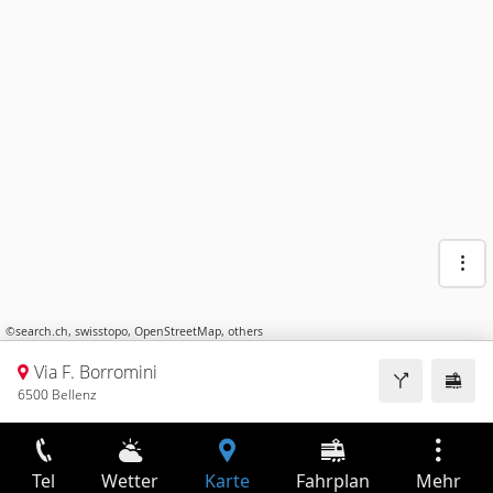
©
search.ch
,
swisstopo
,
OpenStreetMap
,
others
Via F. Borromini
6500 Bellenz
Tel
Wetter
Karte
Fahrplan
Mehr