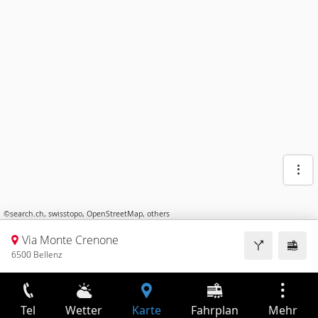
©
search.ch
,
swisstopo
,
OpenStreetMap
,
others
Via Monte Crenone
6500 Bellenz
Tel
Wetter
Karte
Fahrplan
Mehr