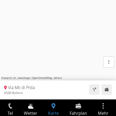
©
search.ch
,
swisstopo
,
OpenStreetMap
,
others
Via Mti di Prda
6500 Bellenz
Tel
Wetter
Karte
Fahrplan
Mehr