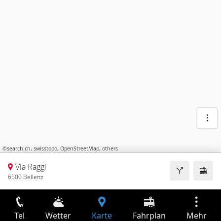
©
search.ch
,
swisstopo
,
OpenStreetMap
,
others
Via Raggi
6500 Bellenz
Tel
Wetter
Karte
Fahrplan
Mehr