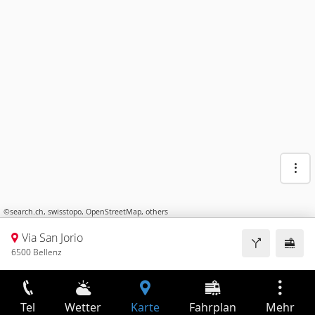
©
search.ch
,
swisstopo
,
OpenStreetMap
,
others
Via San Jorio
6500 Bellenz
Tel
Wetter
Karte
Fahrplan
Mehr