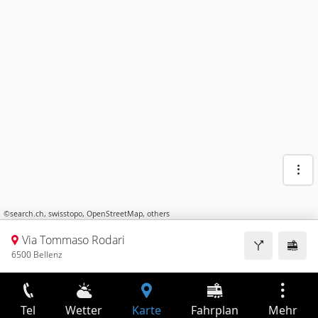
©
search.ch
,
swisstopo
,
OpenStreetMap
,
others
Via Tommaso Rodari
6500 Bellenz
Tel
Wetter
Karte
Fahrplan
Mehr