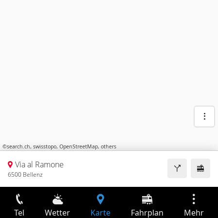
©
search.ch
,
swisstopo
,
OpenStreetMap
,
others
Via al Ramone
6500 Bellenz
Tel
Wetter
Karte
Fahrplan
Mehr