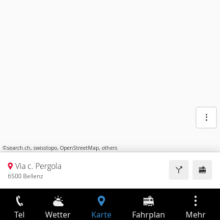
©
search.ch
,
swisstopo
,
OpenStreetMap
,
others
Via c. Pergola
6500 Bellenz
Tel
Wetter
Karte
Fahrplan
Mehr