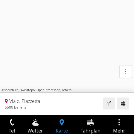
©
search.ch
,
swisstopo
,
OpenStreetMap
,
others
Via c. Piazzetta
6500 Bellenz
Tel
Wetter
Karte
Fahrplan
Mehr