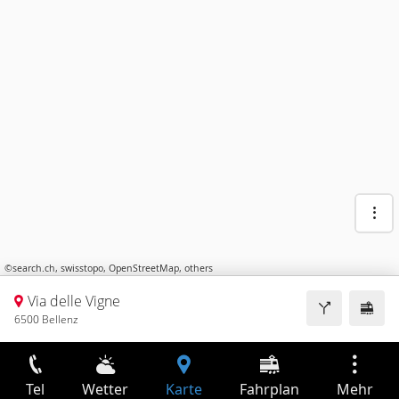
©
search.ch
,
swisstopo
,
OpenStreetMap
,
others
Via delle Vigne
6500 Bellenz
Tel
Wetter
Karte
Fahrplan
Mehr