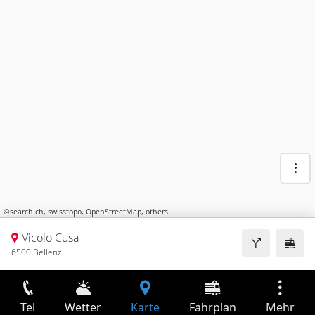
©
search.ch
,
swisstopo
,
OpenStreetMap
,
others
Vicolo Cusa
6500 Bellenz
Tel
Wetter
Karte
Fahrplan
Mehr