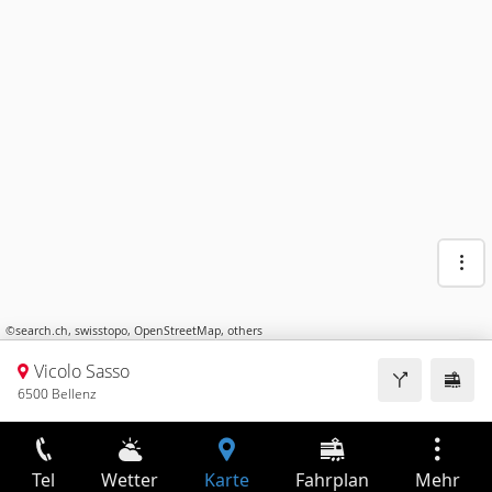
©
search.ch
,
swisstopo
,
OpenStreetMap
,
others
Vicolo Sasso
6500 Bellenz
Tel
Wetter
Karte
Fahrplan
Mehr