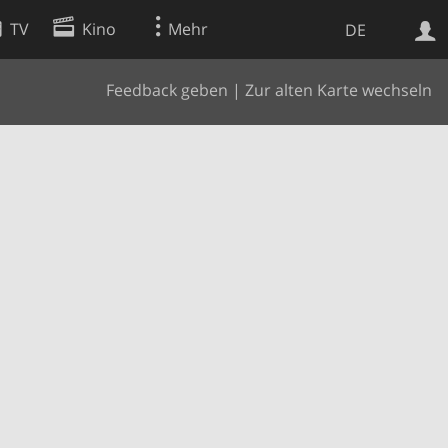
TV
Kino
Mehr
DE
Feedback geben
|
Zur alten Karte wechseln
Websuche
Apps