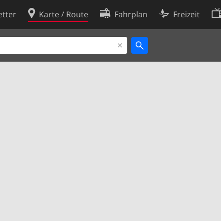
tter
Karte / Route
Fahrplan
Freizeit
Cookie-Richtlinie
ingungen
Cookie-Einstellungen
rklärung
Entwickler