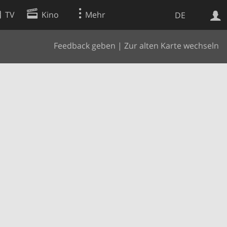
TV
Kino
Mehr
DE
Feedback geben
|
Zur alten Karte wechseln
Websuche
Apps