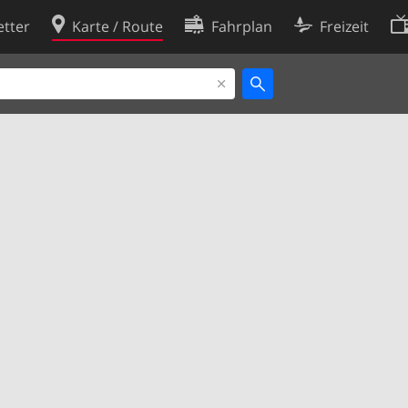
tter
Karte / Route
Fahrplan
Freizeit
Cookie-Richtlinie
ingungen
Cookie-Einstellungen
rklärung
Entwickler