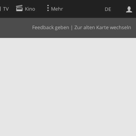
TV
Kino
Mehr
DE
Feedback geben
|
Zur alten Karte wechseln
Websuche
Apps