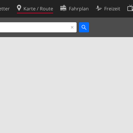
tter
Karte / Route
Fahrplan
Freizeit
Cookie-Richtlinie
ingungen
Cookie-Einstellungen
rklärung
Entwickler