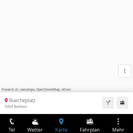
©
search.ch
,
swisstopo
,
OpenStreetMap
,
others
Buecheplatz
5454 Bellikon
Tel
Wetter
Karte
Fahrplan
Mehr