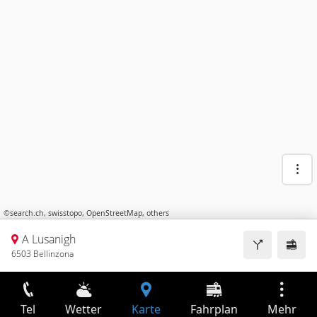
©
search.ch
,
swisstopo
,
OpenStreetMap
,
others
A Lusanigh
6503 Bellinzona
Tel
Wetter
Karte
Fahrplan
Mehr