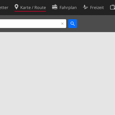
tter
Karte / Route
Fahrplan
Freizeit
Cookie-Richtlinie
ingungen
Cookie-Einstellungen
rklärung
Entwickler