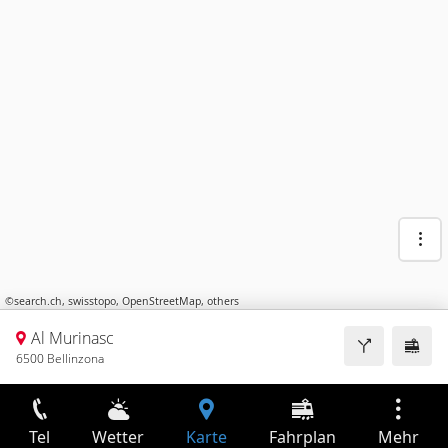
©
search.ch
,
swisstopo
,
OpenStreetMap
,
others
Al Murinasc
6500 Bellinzona
Tel
Wetter
Karte
Fahrplan
Mehr