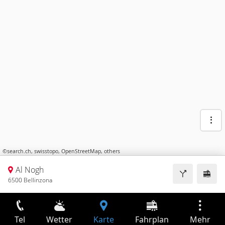
©
search.ch
,
swisstopo
,
OpenStreetMap
,
others
Al Nogh
6500 Bellinzona
Tel
Wetter
Karte
Fahrplan
Mehr