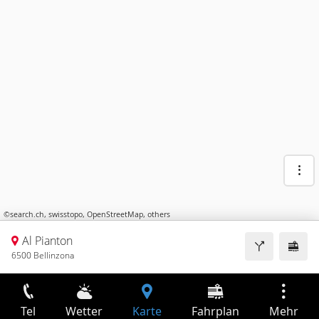
©
search.ch
,
swisstopo
,
OpenStreetMap
,
others
Al Pianton
6500 Bellinzona
Tel
Wetter
Karte
Fahrplan
Mehr