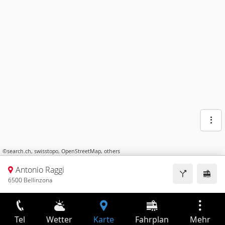
©
search.ch
,
swisstopo
,
OpenStreetMap
,
others
Antonio Raggi
6500 Bellinzona
Tel
Wetter
Karte
Fahrplan
Mehr