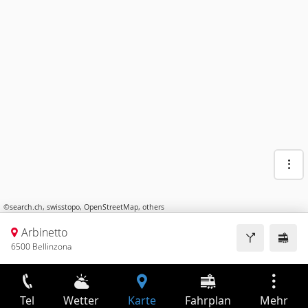
©
search.ch
,
swisstopo
,
OpenStreetMap
,
others
Arbinetto
6500 Bellinzona
Tel
Wetter
Karte
Fahrplan
Mehr