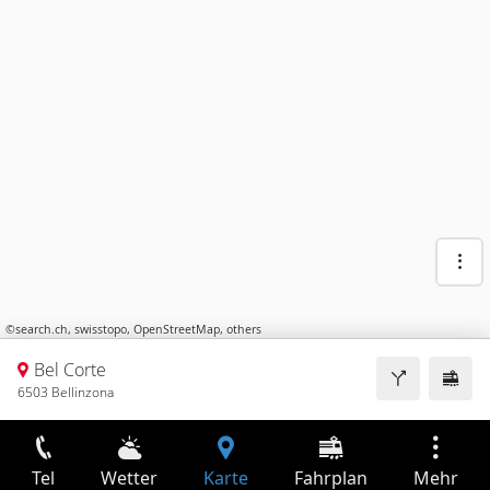
©
search.ch
,
swisstopo
,
OpenStreetMap
,
others
Bel Corte
6503 Bellinzona
Tel
Wetter
Karte
Fahrplan
Mehr