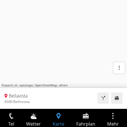
©
search.ch
,
swisstopo
,
OpenStreetMap
,
others
Bellavista
6500 Bellinzona
Tel
Wetter
Karte
Fahrplan
Mehr