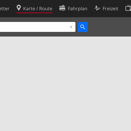
tter
Karte / Route
Fahrplan
Freizeit
Cookie-Richtlinie
ingungen
Cookie-Einstellungen
rklärung
Entwickler