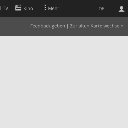
TV
Kino
Mehr
DE
Feedback geben
|
Zur alten Karte wechseln
Websuche
Apps