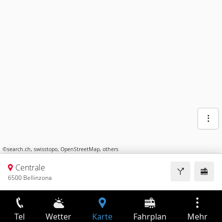
©
search.ch
,
swisstopo
,
OpenStreetMap
,
others
Centrale
6500 Bellinzona
Tel
Wetter
Karte
Fahrplan
Mehr