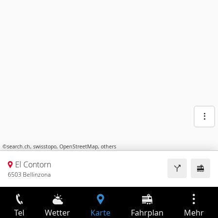
©
search.ch
,
swisstopo
,
OpenStreetMap
,
others
El Contorn
6503 Bellinzona
Tel
Wetter
Karte
Fahrplan
Mehr