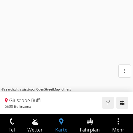
©
search.ch
,
swisstopo
,
OpenStreetMap
,
others
Giuseppe Buffi
6500 Bellinzona
Tel
Wetter
Karte
Fahrplan
Mehr