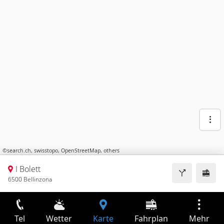
©
search.ch
,
swisstopo
,
OpenStreetMap
,
others
I Bolett
6500 Bellinzona
Tel
Wetter
Karte
Fahrplan
Mehr