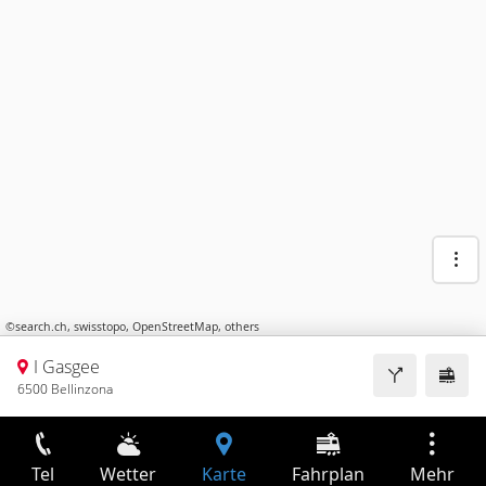
©
search.ch
,
swisstopo
,
OpenStreetMap
,
others
I Gasgee
6500 Bellinzona
Tel
Wetter
Karte
Fahrplan
Mehr