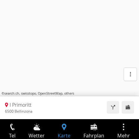
©
search.ch
,
swisstopo
,
OpenStreetMap
,
others
I Primoritt
6500 Bellinzona
Tel
Wetter
Karte
Fahrplan
Mehr