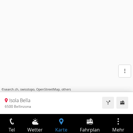
©
search.ch
,
swisstopo
,
OpenStreetMap
,
others
Isola Bella
6500 Bellinzona
Tel
Wetter
Karte
Fahrplan
Mehr