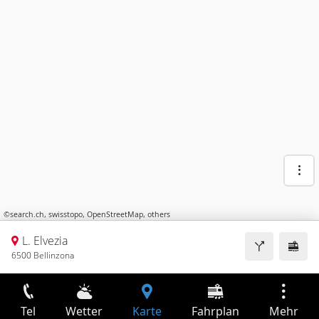
©
search.ch
,
swisstopo
,
OpenStreetMap
,
others
L. Elvezia
6500 Bellinzona
Tel
Wetter
Karte
Fahrplan
Mehr