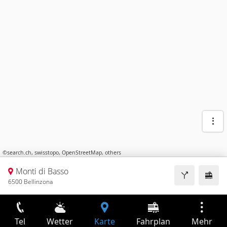
©
search.ch
,
swisstopo
,
OpenStreetMap
,
others
Monti di Basso
6500 Bellinzona
Tel
Wetter
Karte
Fahrplan
Mehr