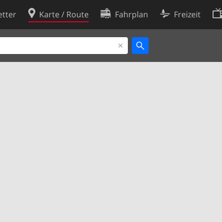
tter
Karte / Route
Fahrplan
Freizeit
Cookie-Richtlinie
ingungen
Cookie-Einstellungen
rklärung
Entwickler