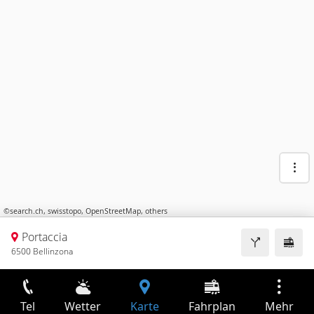
©
search.ch
,
swisstopo
,
OpenStreetMap
,
others
Portaccia
6500 Bellinzona
Tel
Wetter
Karte
Fahrplan
Mehr