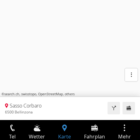
©
search.ch
,
swisstopo
,
OpenStreetMap
,
others
Sasso Corbaro
6500 Bellinzona
Tel
Wetter
Karte
Fahrplan
Mehr