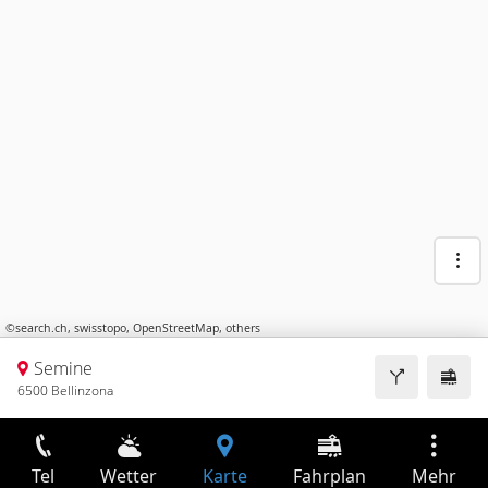
©
search.ch
,
swisstopo
,
OpenStreetMap
,
others
Semine
6500 Bellinzona
Tel
Wetter
Karte
Fahrplan
Mehr