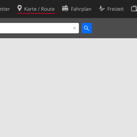
tter
Karte / Route
Fahrplan
Freizeit
Cookie-Richtlinie
ingungen
Cookie-Einstellungen
rklärung
Entwickler