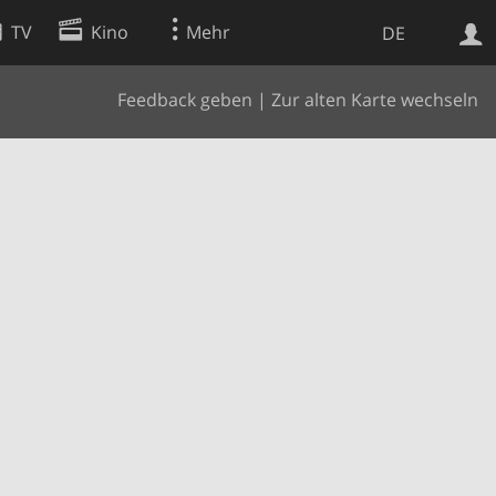
TV
Kino
Mehr
DE
Feedback geben
|
Zur alten Karte wechseln
Websuche
Apps